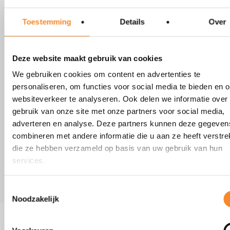
gedrag?
Toestemming
Details
Over
Luister naar onze podcasts:
Podcast #1
: Benut de kracht van gedrag
Podcast #2
: Gedrag en succesfactoren om de beweging te
Deze website maakt gebruik van cookies
starten
We gebruiken cookies om content en advertenties te
personaliseren, om functies voor social media te bieden en 
Podcast #3
: Gedrags-succesfactoren om de beweging te
websiteverkeer te analyseren. Ook delen we informatie over
sturen
gebruik van onze site met onze partners voor social media,
Podcast #4
: Hoe maak je van een energievretend overleg
adverteren en analyse. Deze partners kunnen deze gegeven
een inspirerende realisatiemeeting?
combineren met andere informatie die u aan ze heeft verstrek
die ze hebben verzameld op basis van uw gebruik van hun
services.
Luister naar onze podcasts!
Toestemmingsselectie
Noodzakelijk