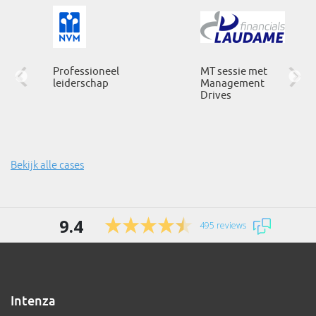
Professioneel
MT sessie met
leiderschap
Management
Drives
Bekijk alle cases
9.4
495 reviews
Intenza